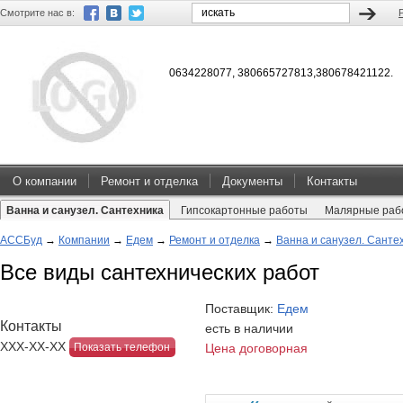
Смотрите нас в:
0634228077, 380665727813,380678421122.
О компании
Ремонт и отделка
Документы
Контакты
Ванна и санузел. Сантехника
Гипсокартонные работы
Малярные раб
АССБуд
→
Компании
→
Едем
→
Ремонт и отделка
→
Ванна и санузел. Санте
Все виды сантехнических работ
Поставщик:
Едем
Контакты
есть в наличии
ХХХ-ХХ-ХХ
Показать телефон
Цена договорная