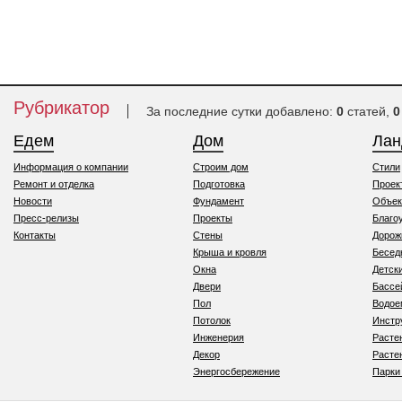
Рубрикатор
За последние сутки добавлено:
0
статей,
0
Едем
Дом
Ла
Информация о компании
Строим дом
Стили
Ремонт и отделка
Подготовка
Проек
Новости
Фундамент
Объек
Пресс-релизы
Проекты
Благо
Контакты
Стены
Дорож
Крыша и кровля
Бесед
Окна
Детск
Двери
Бассе
Пол
Водо
Потолок
Инстр
Инженерия
Расте
Декор
Расте
Энергосбережение
Парки