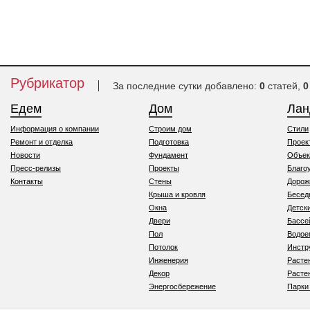
Рубрикатор
За последние сутки добавлено:
0
статей,
0
Едем
Дом
Ла
Информация о компании
Строим дом
Стили
Ремонт и отделка
Подготовка
Проек
Новости
Фундамент
Объек
Пресс-релизы
Проекты
Благо
Контакты
Стены
Дорож
Крыша и кровля
Бесед
Окна
Детск
Двери
Бассе
Пол
Водо
Потолок
Инстр
Инженерия
Расте
Декор
Расте
Энергосбережение
Парки